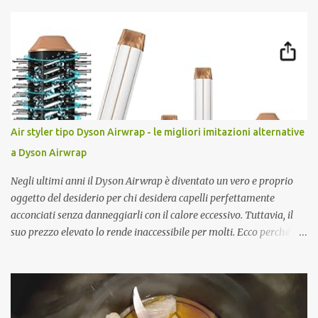
Air styler tipo Dyson Airwrap - le migliori imitazioni alternative
a Dyson Airwrap
Negli ultimi anni il Dyson Airwrap è diventato un vero e proprio
oggetto del desiderio per chi desidera capelli perfettamente
acconciati senza danneggiarli con il calore eccessivo. Tuttavia, il
suo prezzo elevato lo rende inaccessibile per molti. Ecco perché le
imitazioni del Dyson Airwrap stanno guadagnando sempre più
popolarità. Questi prodotti alternativi offrono molte delle stesse
funzionalità ad una frazione del costo. Vediamo insieme le migliori
alternative al Dyson Airwrap che puoi trovare sul mercato. Perché
Scegliere un Air Styler Tarocco? Optare per un air styler tipo Dyson