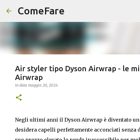
ComeFare
Air styler tipo Dyson Airwrap - le m
Airwrap
in data
maggio 20, 2024
Negli ultimi anni il Dyson Airwrap è diventato un
desidera capelli perfettamente acconciati senza da
suo prezzo elevato lo rende inaccessibile per mol