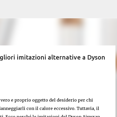
Passa ai contenuti principali
igliori imitazioni alternative a Dyson
 vero e proprio oggetto del desiderio per chi
nneggiarli con il calore eccessivo. Tuttavia, il
ti. Ecco perché le imitazioni del Dyson Airwrap