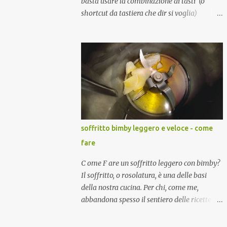
basta usare la combinazione di tasti (o
shortcut da tastiera che dir si voglia)
CTRL+F sic et simpliciter.
soffritto bimby leggero e veloce - come
fare
C ome F are un soffritto leggero con bimby?
Il soffritto, o rosolatura, è una delle basi
della nostra cucina. Per chi, come me,
abbandona spesso il sentiero delle ricette
guidate dal Bimby stesso, spiego come
creare un soffritto con il Bimby