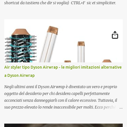
shortcut da tastiera che dir si voglia) CTRL+F sic et simpliciter.
Air styler tipo Dyson Airwrap - le migliori imitazioni alternative
a Dyson Airwrap
Negli ultimi anni il Dyson Airwrap è diventato un vero e proprio
oggetto del desiderio per chi desidera capelli perfettamente
acconciati senza danneggiarli con il calore eccessivo. Tuttavia, il
suo prezzo elevato lo rende inaccessibile per molti. Ecco perché le
imitazioni del Dyson Airwrap stanno guadagnando sempre più
popolarità. Questi prodotti alternativi offrono molte delle stesse