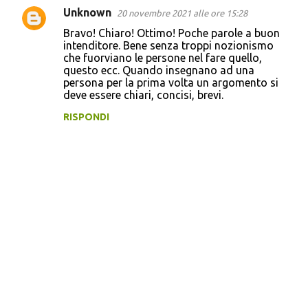
Unknown
20 novembre 2021 alle ore 15:28
C
Bravo! Chiaro! Ottimo! Poche parole a buon
o
intenditore. Bene senza troppi nozionismo
che fuorviano le persone nel fare quello,
m
questo ecc. Quando insegnano ad una
m
persona per la prima volta un argomento si
deve essere chiari, concisi, brevi.
e
n
RISPONDI
t
i